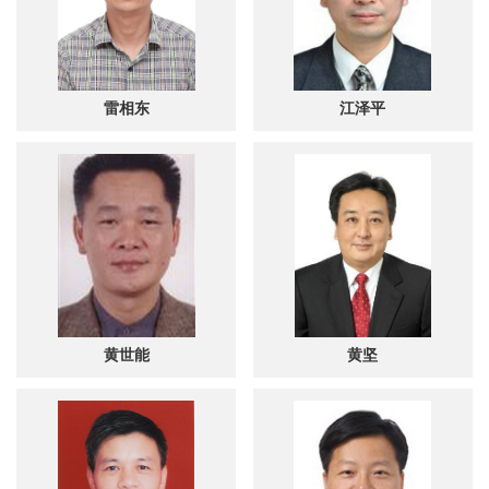
雷相东
江泽平
黄世能
黄坚