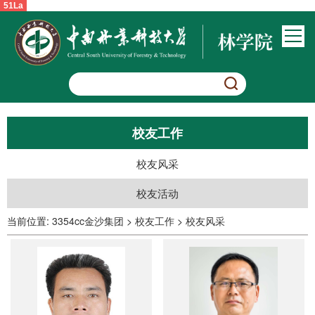
51La
校友工作
校友风采
校友活动
当前位置:
3354cc金沙集团
>
校友工作
>
校友风采