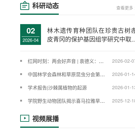
科研动态
查看更多 
02
林木遗传育种团队在珍贵古树
皮青冈的保护基因组学研究中取..
2026-04
2026-02-0
红网时刻：两会好声音 | 袁德义：加
强木本粮油科技创新，推进...
2026-01-1
‌中国林学会森林和草原昆虫分会第十
届委员会常委会议暨学术...
2026-01-1
学术报告|沙棘属植物的起源
2025-12-1
学院野生动物团队揭示喜马拉雅旱獭
肠道细菌通过肠-脑轴触发恒...
视频展播