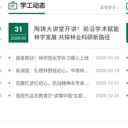
学工动态
>
查看更多 >
31
赤
陶铸大讲堂开讲！前沿学术赋能
.
林学发展 共探林业科研新路径
2026-03
7
2026-03-23
朋辈帮扶！林学院化学补习暖心上线
4
2026-02-13
新湖南：扎根林野践初心，中南林特
岗生赴浏阳开展林业实习
3
2025-12-31
岳麓红迹忆初心，抗战精神永传承
——林学院开展党员主题教育活动
8
2025-12-24
我院作品在教育厅“读懂中国”主题教
育活动中斩获佳绩