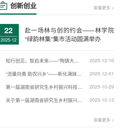
创新创业
查看更多 >
22
赴一场林与创的约会——林学院
“绿韵林集”集市活动圆满举办
2025-12
2025-12-10
知行创见，智启未来——“陶铸大讲
堂”创新创业专题报告成功举办
2025-12-01
“流量向善 助农兴乡”——新化满妹励
志创业分享会圆满落幕
2025-10-29
第一届湖南省研究生乡村振兴科技作
品创新大赛 决赛通知
2025-10-13
关于第一届湖南省研究生乡村振兴科
技作品创新大赛入围决赛名...
查看更多 >