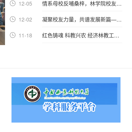
12-05
情系母校反哺桑梓，林学院校友捐
赠仪式圆满举行
12-02
凝聚校友力量，共谱发展新篇—林
学院成功举办校友回湘座谈会
11-18
红色铸魂 科教兴农 经济林教工党
支部赴祁阳开展主题党日活动